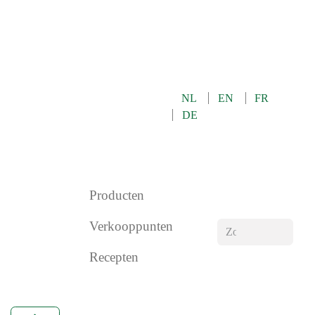
OVER ONS
NEEM CONTACT OP MET ONS
NL
EN
FR
WINKEL
DE
0
Producten
Verkooppunten
Recepten