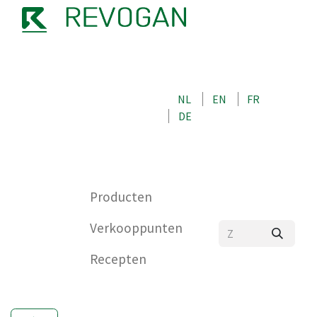
OVER ONS
NEEM CONTACT OP MET ONS
NL
EN
FR
WINKEL
DE
0
Producten
Verkooppunten
Recepten