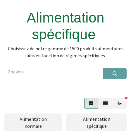
Alimentation
spécifique
Choisissez de notre gamme de 1500 produits alimentaires
sains en fonction de régimes spécifiques.
fi
Alimentation
Alimentation
normale
spécifique